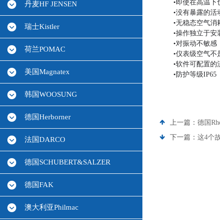
•即使在高温下
丹麦HF JENSEN
•没有暴露的活
•无稳态空气消
瑞士Kistler
•操作独立于安
•对振动不敏感
荷兰POMAC
•仪表级空气不
•软件可配置的
美国Magnatex
•防护等级IP65
韩国WOOSUNG
德国Herborner
上一篇：
德国Rhe
下一篇：
这4个
法国DARCO
德国SCHUBERT&SALZER
德国FAK
澳大利亚Philmac