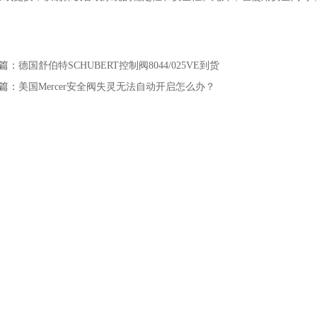
篇：
德国舒伯特SCHUBERT控制阀8044/025VE到货
篇：
美国Mercer安全阀失灵无法自动开启怎么办？