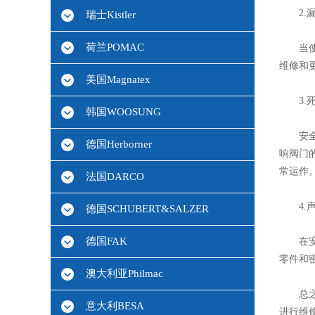
2.漏
瑞士Kistler
荷兰POMAC
当使用
维修和
美国Magnatex
3.死
韩国WOOSUNG
安全阀
德国Herborner
响阀门
常运作
法国DARCO
4.声
德国SCHUBERT&SALZER
德国FAK
在安全
零件和
澳大利亚Philmac
总之，
意大利BESA
进行维