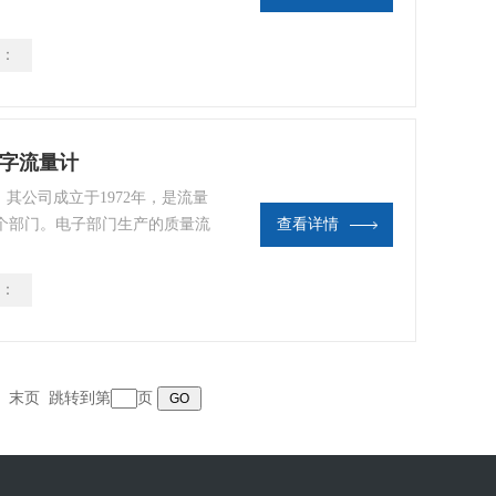
门生产多样化的转子流量计VA流
聚四氟乙烯，可变面积流量计范
：
数字流量计
，其公司成立于1972年，是流量
个部门。电子部门生产的质量流
查看详情
门生产多样化的转子流量计VA流
聚四氟乙烯，可变面积流量计范
：
末页
跳转到第
页