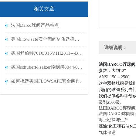
相关文章
法国Darco球阀产品特点
美国Flow safe安全阀的材质选择与腐蚀防护
详细说明：
德国舒伯特7010/015V1H2811---B-S----09--230的特点
法国DARCO浮球阀
德国schubert&salzer控制阀8044/050VE0101M
参数：大到12“
ANSI 150 – 2500
如何挑选美国FLOWSAFE安全阀F84-4
这种双挡球阀是我们
我们的球阀系列专
我们提供各种手动
级到2500级。
法国DARCO浮球阀
法国DARCO球阀特
海上勘探与生产
炼油:化工和石油化
气体储运