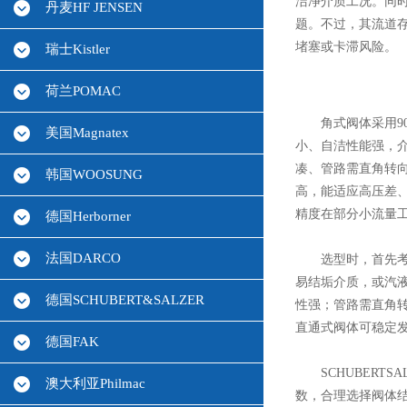
洁净介质工况。同
丹麦HF JENSEN
题。不过，其流道
堵塞或卡滞风险。
瑞士Kistler
荷兰POMAC
角式阀体采用90
美国Magnatex
小、自洁性能强，
凑、管路需直角转
韩国WOOSUNG
高，能适应高压差
精度在部分小流量
德国Herborner
法国DARCO
选型时，首先考量
易结垢介质，或汽
德国SCHUBERT&SALZER
性强；管路需直角
直通式阀体可稳定
德国FAK
SCHUBERTS
澳大利亚Philmac
数，合理选择阀体