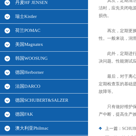
其次，定期清洁离
丹麦HF JENSEN
洁时，应先关闭电
损伤。
瑞士Kistler
荷兰POMAC
再次，定期更换润
性。一般来说，润
美国Magnatex
此外，定期进行性
韩国WOOSUNG
决问题。性能测试
德国Herborner
最后，对于离心泵
定期检查泵的基础
法国DARCO
故障等。
德国SCHUBERT&SALZER
只有做好维护保养
德国FAK
产中断，提高生产
澳大利亚Philmac
上一篇：
SCHU