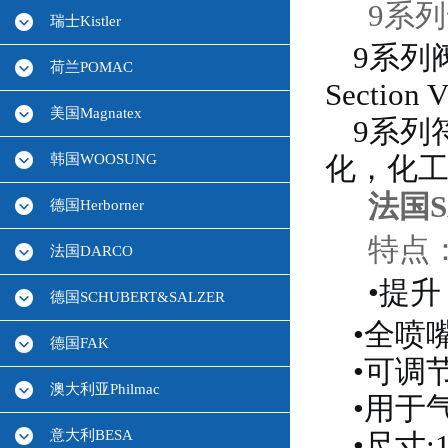
9系列
瑞士Kistler
9系列
荷兰POMAC
Section V
美国Magnatex
9系列
韩国WOOSUNG
化，化
法国S
德国Herborner
特点
法国DARCO
•
提升
德国SCHUBERT&SALZER
•全喷
德国FAK
•可调
澳大利亚Philmac
•用于
意大利BESA
•尺寸:1 