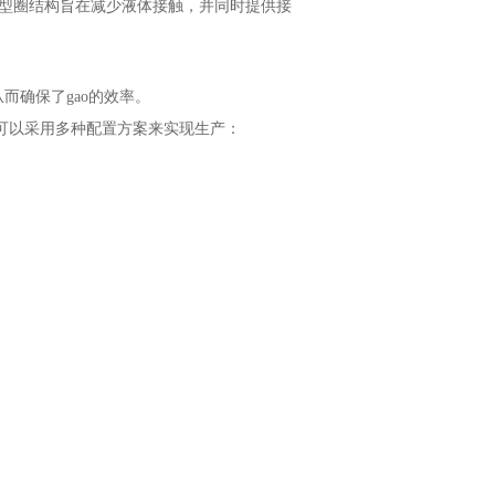
O 型圈结构旨在减少液体接触，并同时提供接
从而确保了gao的效率。
线可以采用多种配置方案来实现生产：