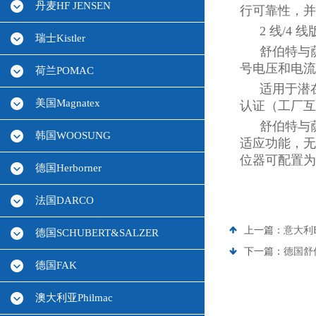
丹麦HF JENSEN
行可靠性，并
2 线/4 
瑞士Kistler
舒伯特与
号电压和电流输入（
荷兰POMAC
适用于潜在
美国Magnatex
认证（工厂互认
舒伯特与
韩国WOOSUNG
适应功能，无
位器可配置为
德国Herborner
法国DARCO
上一篇：
意大利
德国SCHUBERT&SALZER
下一篇：
德国舒伯
德国FAK
澳大利亚Philmac