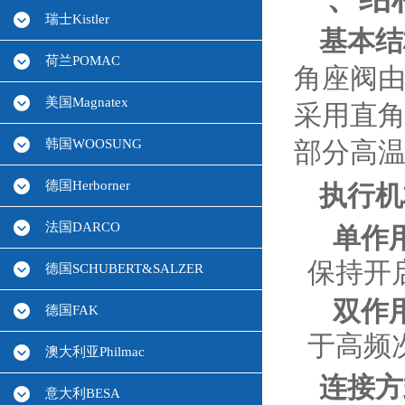
瑞士Kistler
基本结
荷兰POMAC
角座阀
美国Magnatex
采用直角
韩国WOOSUNG
部分高温
德国Herborner
执行机
法国DARCO
单作
保持开
德国SCHUBERT&SALZER
双作
德国FAK
于高频
澳大利亚Philmac
连接方
意大利BESA