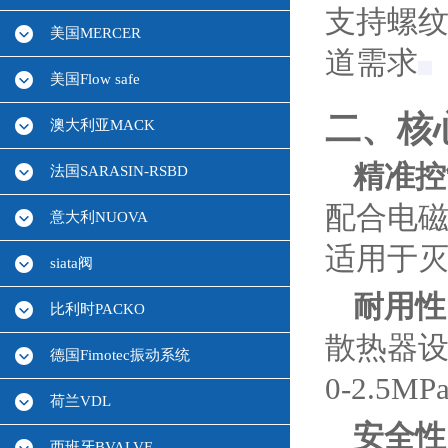
支持螺
美国MERCER
道需求‌
美国Flow safe
二、核
澳大利亚MACK
精准控
法国SARASIN-RSBD
配合电
意大利NUOVA
适用于灭
siata阀
耐用性
比利时PACKO
散热器
德国Fimotec振动系统
0-2.5
荷兰VDL
安全性
西班牙BVALVE