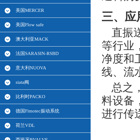
美国MERCER
三、应
美国Flow safe
直振
澳大利亚MACK
等行业
法国SARASIN-RSBD
净度和
意大利NUOVA
线、流
siata阀
总之
比利时PACKO
料设备
进行传
德国Fimotec振动系统
荷兰VDL
西班牙BVALVE