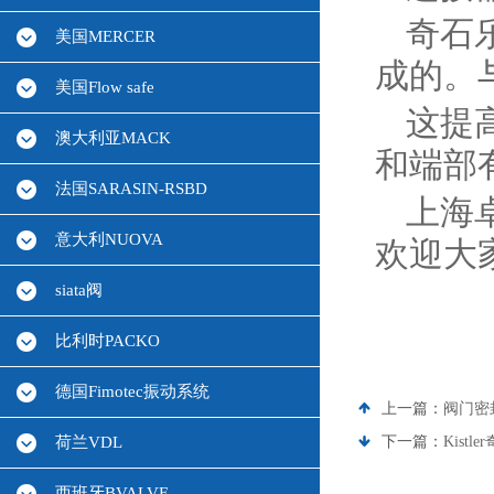
奇石
美国MERCER
成的。
美国Flow safe
这提
澳大利亚MACK
和端部
法国SARASIN-RSBD
上海
意大利NUOVA
欢迎大
siata阀
比利时PACKO
德国Fimotec振动系统
上一篇：
阀门密
荷兰VDL
下一篇：
Kist
西班牙BVALVE