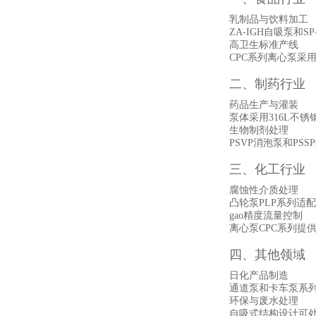
乳制品与饮料加工
ZA-IGH自吸泵和
高卫生标准产线
CPC系列离心泵采
二、制药行业
药品生产与灌装
泵体采用316L不
生物制剂处理
PSVP消泡泵和PS
三、化工行业
腐蚀性介质处理
凸轮泵PLP系列适配
‌gao
精度流量控制
离心泵CPC系列提
四、其他领域
日化产品制造
通道泵和卡车泵系列
环保与废水处理
自吸式结构设计可处