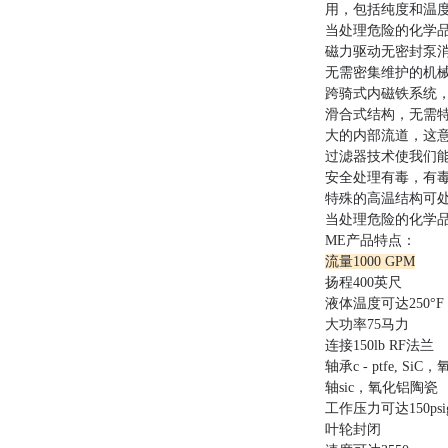
用，包括纯度和温
当处理危险的化学
磁力驱动无密封泵消
无需密集维护的机
跨骑式内磁铁系统
滑合式结构，无需
大的内部流道，这意味
过滤器技术使我们
安全处理有毒，有
特殊的高温结构可处理
当处理危险的化学
ME产品特点：
流量1000 GPM
扬程400英尺
液体温度可达250°F
大功率75马力
连接150lb RF法兰
轴承c - ptfe, Si
轴sic，氧化铝陶瓷
工作压力可达150psi
叶轮封闭