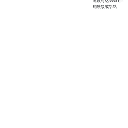
速度可达3550 rpm
磁铁钕或钐钴