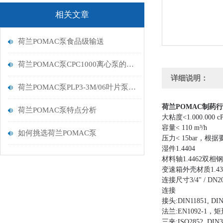
相关文章
荷兰POMAC泵食品级输送
荷兰POMAC泵CPC1000离心泵的特点
详细说明：
荷兰POMAC泵PLP3-3M/06叶片泵性价比高
荷兰POMAC制药
荷兰POMAC泵特点分析
大
粘度<1.000.000 c
容量< 110 m³/h
如何挑选荷兰POMAC泵
压力< 15bar，根据
湿件1.4404
材料轴1.4462双相钢
变速箱外壳材质1.43
连接尺寸3/4" / DN20
连接
接头:DIN11851, DIN
法兰:EN1092-1，矩形
三夹:ISO2852, DIN32