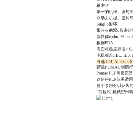
轴密封
单一的机械。
密封SI
双动力机械。
密封SI
Singl o形环
带淬火的双o形密封
弹性体epdm, Viton,
根据FDA
表面粗糙度标准< 0,8 
电机标准:IEC, IE3, B3
可选:IE4, ATEX
荷兰POMAC制药
Pomac PLP阀
这使得PLP范围适用
整个泵部分以及齿
“前拉式"机械密封