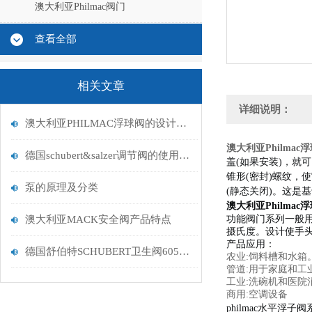
澳大利亚Philmac阀门
查看全部
相关文章
详细说明：
澳大利亚PHILMAC浮球阀的设计原理
澳大利亚Philmac浮
德国schubert&salzer调节阀的使用工况
盖(如果安装)，就
锥形(密封)螺纹，
泵的原理及分类
(静态关闭)。
这是基
澳大利亚Philmac浮
澳大利亚MACK安全阀产品特点
功能阀门系列一般
摄氏度。
设计使手
产品应用：
德国舒伯特SCHUBERT卫生阀6051带EHEDG认证
农业:饲料槽和水箱
管道:用于家庭和工
工业:洗碗机和医院
商用:空调设备
philmac水平浮子阀