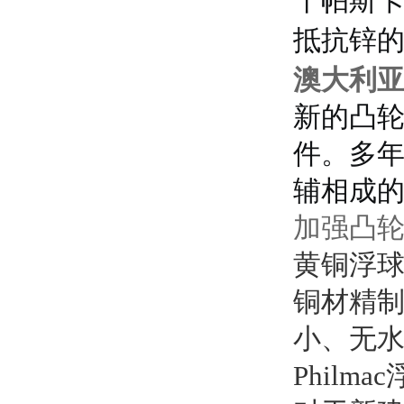
抵抗锌
澳大利亚P
新的凸
件。
多
辅相成
加强凸
黄铜浮
铜材精制
小、无水
Phil