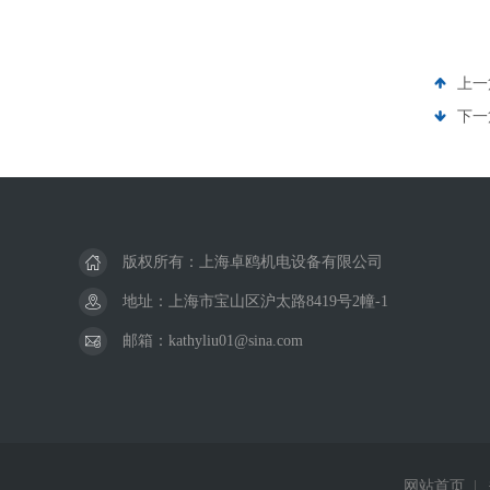
上一
下一
版权所有：上海卓鸥机电设备有限公司
地址：上海市宝山区沪太路8419号2幢-1
邮箱：kathyliu01@sina.com
网站首页
|