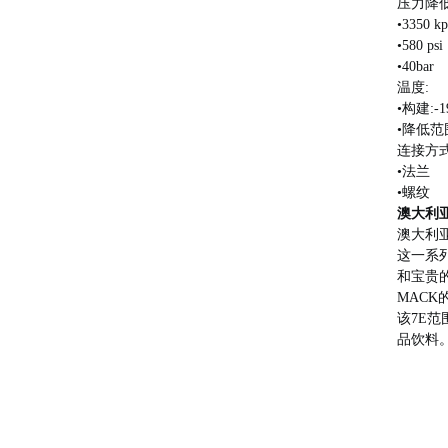
压力降低
•3350 kp
•580 psi
•40bar
温度:
•构建:-1
•降低范围
连接方式
•法兰
•螺纹
澳大利亚
澳大利亚
这一系列
和宝贵
MACK
该7E范
品饮料