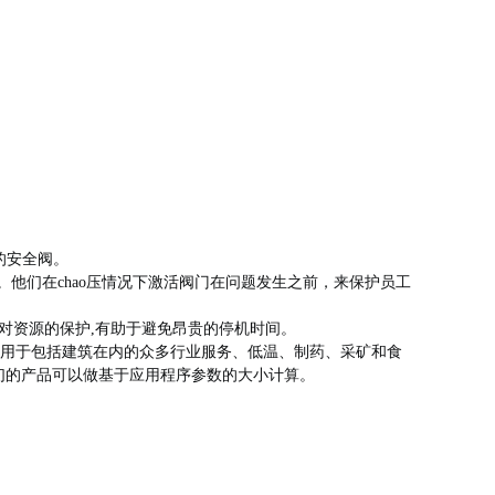
的安全阀。
。
他们
在chao压情况下激活阀门在问题发生之前
，来
保护员工
对资源的保护,
有助于避免昂贵的停机时间。
用于包括建筑在内的众多行业
服务、低温、制药、采矿和食
们的产品可以做
基于应用程序参数的大小计算。