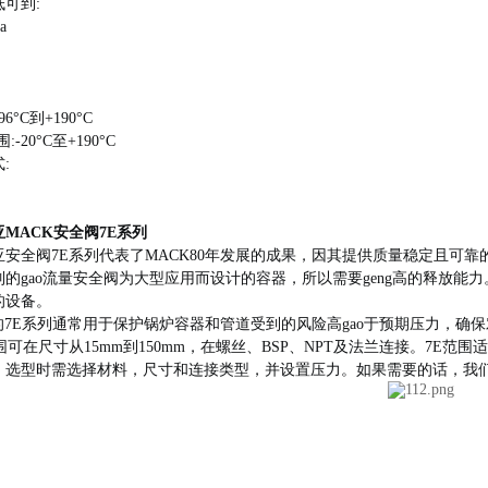
可到:
a
96°C到+190°C
:-20°C至+190°C
:
MACK安全阀7E系列
安全阀7E系列代表了MACK80年发展的成果，因其
提供质量稳定且可靠
的gao流量安全阀
为大型应用而设计的
容器，所以需要geng高的释放能力
的设备。
的7E系列通常用于保护锅炉
容器和管道受到的风险高gao于预期
压力，确保
围可在尺寸从15mm到150mm，在
螺丝、BSP、NPT及法兰连接。
7E
范围适
。选型时
需选择材料，尺寸和连接类型，并设置
压力。
如果需要的话，我