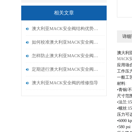
相关文章
澳大利亚MACK安全阀结构优势，启闭稳定无卡顿
详细
如何校准澳大利亚MACK安全阀的起跳压力？
澳大利亚
怎样防止澳大利亚MACK安全阀的堵塞和卡涩？
MACK
应用场
定期进行澳大利亚MACK安全阀维护很重要
工作压力:
一般工
澳大利亚MACK安全阀的维修指导
材料:
•青铜/
尺寸范围
•法兰:15
•螺丝:15
压力可达
•6000 kp
•580 psi