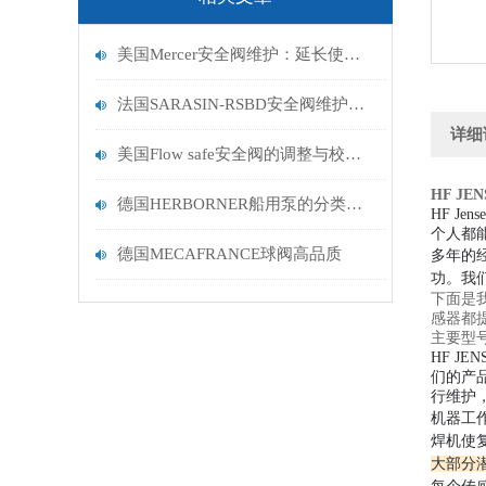
美国Mercer安全阀维护：延长使用寿命的策略
法国SARASIN-RSBD安全阀维护保养规范
详细
美国Flow safe安全阀的调整与校验方法探讨
HF J
德国HERBORNER船用泵的分类及特点
HF J
个人都
德国MECAFRANCE球阀高品质
多年的
功。
我
下面是
感器都
主要型号有：
HF J
们的产
行维护
机器工
焊机使
大部分