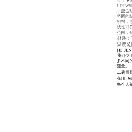
每个传
LDTW
一般位
坚固的
密封，
线性可
范围：
材质：
温度范
HF J
我们位于
多不同
测量。
主要目
在HF 
每个人