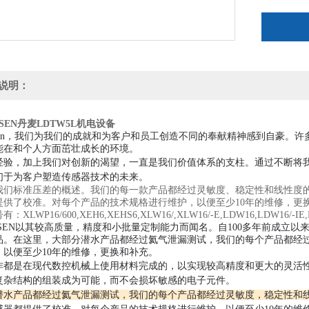
说明：
ENSEN丹麦LDTW5L机电设备
ensen，我们为我们的成就和为客户和员工创造不同的奉献精神感到自豪。
许
能在和个人方面茁壮成长的环境。
经验，加上我们对创新的渴望，一直是我们价值体系的支柱。
通过不断将
们于为客户塑造传感器技术的未来。
我们标准压差的概述。我们的每一款产品都经过灵敏度、稳定性和线性度
提供了校准。对每个产品的技术规格进行维护，以便至少10年的维修，更
XLWP16/600,XEH6,XEHS6,XLW16/,XLW16/-E,LDW16,LDW16/-IE
ENSEN以其较高质量，精度和小批量定制能力而闻名。自100多年前成立
品。在这里，大部分潜水产品都经过氦气泄漏测试，我们的每个产品都经
，以便至少10年的维修，更换和补充。
作都是在现代数控机械上使用材料完成的，以实现较高精度和更大的灵活
复杂结构的组装成为可能，而不会损坏敏感的电子元件。
潜水产品都经过氦气泄漏测试，我们的每个产品都经过灵敏度，稳定性和