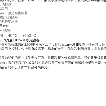
感器都提供了校准。
对每个产品的技术规格进行维护，以便至少10年的维
5L的特点：
移应用
结构，激光焊接组装
电缆入口除外
变差分变压器
±5 mm
不锈钢
围：
-40 °C to +150 °C
ENSEN丹麦LDTW5L机电设备
哥本哈根北部的2,000平方米的工厂，HF Jensen开发和制造用于位
的应用中找到，包括具有较高卫生标准的食品，化学和制药行业，具有较
标是为我们的客户提供当今可靠，耐用和新的传感器产品。
我们将继续采
Jensen，我们为我们的成就和为客户和员工创造不同的奉献精神感到自豪。
都能在和个人方面茁壮成长的环境。