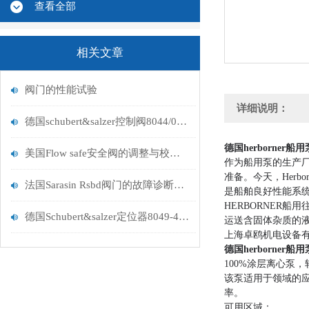
查看全部
相关文章
阀门的性能试验
详细说明：
德国schubert&salzer控制阀8044/050VE0101M
德国herborner船
美国Flow safe安全阀的调整与校验方法探讨
作为船用泵的生产
准备。今天，Herb
法国Sarasin Rsbd阀门的故障诊断与常见问题解决
是船舶良好性能系
HERBORNER
德国Schubert&salzer定位器8049-4销售办
运送含固体杂质的液
上海卓鸥机电设备
德国herborner船
100%涂层离心泵
该泵适用于领域的
率。
可用区域：