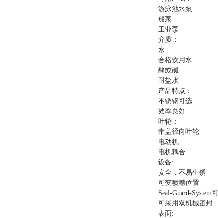
游泳池水泵
船泵
工业泵
介质：
水
合格饮用水
酸或碱
耐盐水
产品特点：
不锈钢可选
效率良好
叶轮：
带盖径向叶轮
电动机：
电机耦合
设备:
安全，不易生锈
可变喷嘴位置
Seal-Guard-Syste
可采用双机械密封
表面: