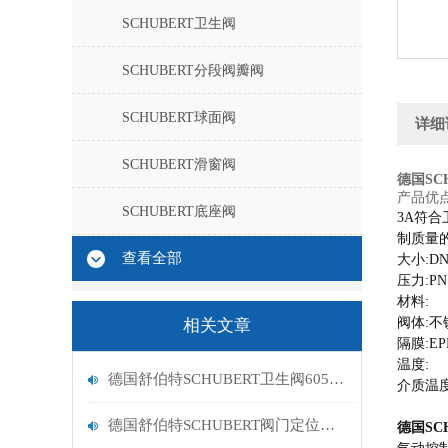
SCHUBERT卫生阀
SCHUBERT分段阀瓣阀
SCHUBERT球面阀
详细
SCHUBERT滑窗阀
德国SCH
产品优
SCHUBERT底座阀
3A符
制质量的
查看全部
大小:
DN
压力:
PN
材料:
阀体:不锈
相关文章
隔膜:E
温度:
德国舒伯特SCHUBERT卫生阀6051带EHEDG认证
介质温度:
德国舒伯特SCHUBERT阀门定位器8049-4的分类
德国SCH