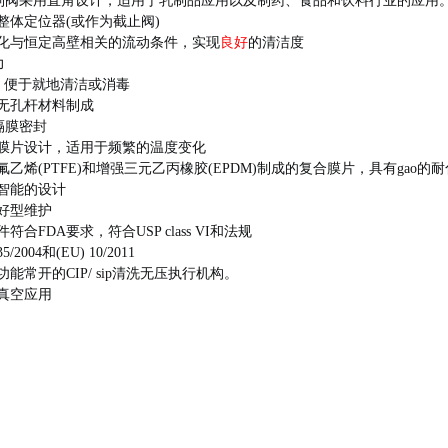
制阀采用直角设计，
适用于乳制品应用以及制药、食品和饮料行业的应用
型整体定位器(或作为截止阀)
优化与恒定高壁相关的流动条件，实现
良好
的清洁度
力
计，便于就地清洁或消毒
由无孔杆材料制成
隔膜密封
的膜片设计，适用于频繁
的温度变化
氟乙烯(PTFE)和增强三元乙丙橡胶(EPDM)制成的复合膜片，具有gao的
、智能的设计
友好型维护
符合FDA要求，符合USP class VI和法规
35/2004和(EU) 10/2011
功能常开的CIP/ sip清洗无压执行机构。
于真空应用