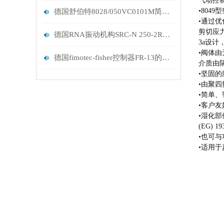
气动控
•
8049
德国舒伯特8028/050VC0101M简约型控制阀
•通过
剪切应
德国RNA振动机构SRC-N 250-2R的特点
3a设
•阀体
德国fimotec-fisher控制器FR-13的作用
介质由
•坚固
•由聚四
•简单
•客户
•湿化部件
(EG) 19
•也可与
•适用