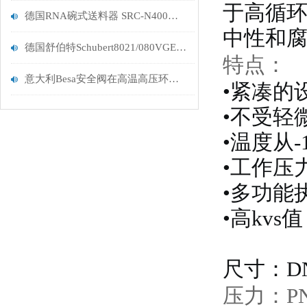
于高循
德国RNA碗式送料器 SRC-N400产品介绍
中性和
德国舒伯特Schubert8021/080VGE006M--91--ZR阀门特点
特点：
意大利Besa安全阀在高温高压环境下的性能表现
•
紧凑的
•不受轻
•温度从-1
•工作压力
•多功能
•高kvs值
尺寸：DN
压力：PN