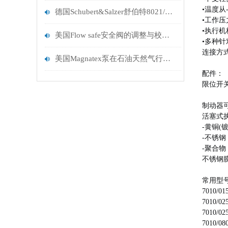
•温度从-
德国Schubert&Salzer舒伯特8021/040VGG103M滑动闸阀
•工作压力
•执行
美国Flow safe安全阀的调整与校验方法探讨
•多种
连接方
美国Magnatex泵在石油天然气行业的应用
配件：
限位开
制动器
活塞式
-黄铜(镀
-不锈钢
-聚合物
不锈钢
常用型号：7
7010/01
7010/02
7010/02
7010/08