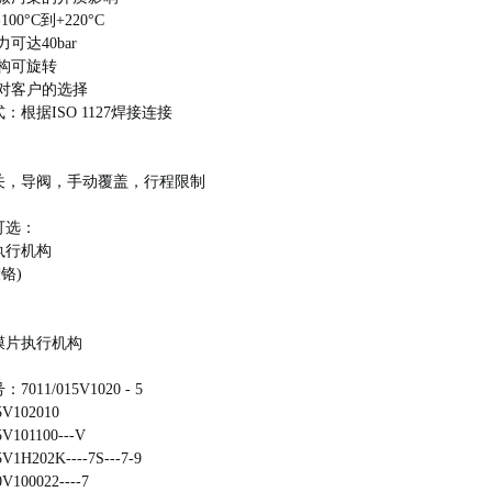
100°C到+220°C
可达40bar
机构可旋转
针对客户的选择
式：根据
ISO 1127焊接连接
关，
导阀，
手动覆盖，
行程限制
可选：
执行机构
铬)
膜片执行机构
011/015V1020 - 5
5V102010
5V101100---V
5V1H202K----7S---7-9
0V100022----7