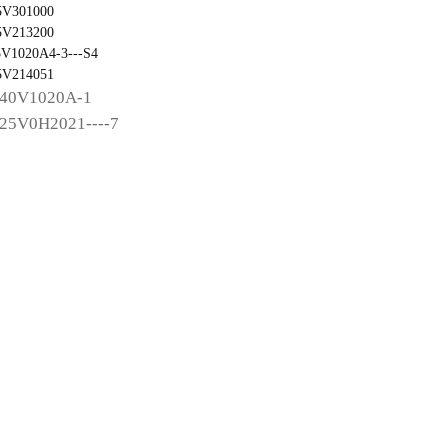
5V301000
5V213200
5V1020A4-3---S4
5V214051
040V1020A-1
25V0H2021----7