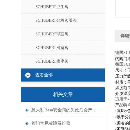
SCHUBERT卫生阀
SCHUBERT分段阀瓣阀
SCHUBERT球面阀
详细
SCHUBERT滑窗阀
德国SCH
的阀门
SCHUBERT底座阀
德国SCH
尺寸
：D
查看全部
压力等级
材质：不
温度范
介质温度:
相关文章
适用于
-
产品特
意大利Besa安全阀的失效后会产生什么后果？
•高Kvs
•易于分
阀门常见故障及维修
•紧凑的
•不受