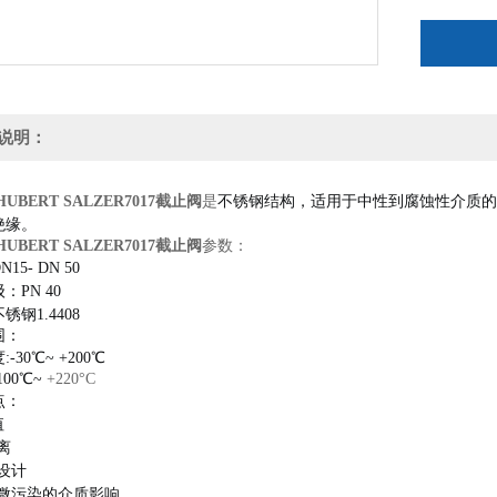
说明：
UBERT SALZER7017截止阀
是
不锈钢结构，适用于中性到腐蚀性介质的
绝缘。
UBERT SALZER7017截止阀
参数：
N15- DN 50
：PN 40
锈钢1.4408
围：
-30℃~ +200℃
100℃~ 
+220°C
点：
值
离
设计
轻微污染的介质影响