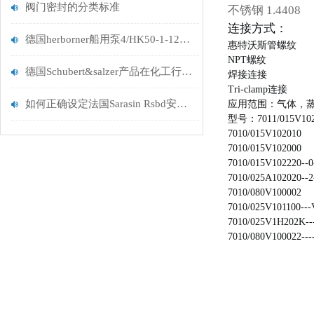
阀门密封的分类标准
不锈钢 1.4408
连接方式：
德国herborner船用泵4/HK50-1-120-F-W1
惠特沃斯管螺纹
NPT螺纹
德国Schubert&salzer产品在化工行业推荐
焊接连接
Tri-clamp连接
如何正确设定法国Sarasin Rsbd安全阀的整定压力？
应用范围：
气体，
型号：7011/015V1020
7010/015V102010
7010/015V102000
7010/015V102220--0
7010/025A102020--2-
7010/080V100002
7010/025V101100---
7010/025V1H202K---
7010/080V100022---