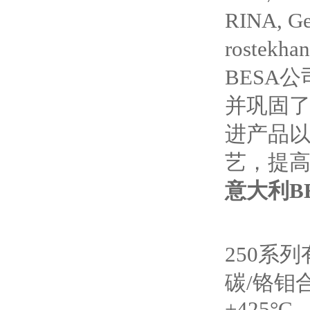
RINA, G
rostekha
BESA
并巩固了
进产品以
艺，提
意大利B
250系列
碳/铬钼
+425°C